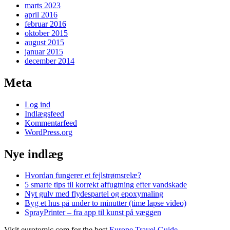
marts 2023
april 2016
februar 2016
oktober 2015
august 2015
januar 2015
december 2014
Meta
Log ind
Indlægsfeed
Kommentarfeed
WordPress.org
Nye indlæg
Hvordan fungerer et fejlstrømsrelæ?
5 smarte tips til korrekt affugtning efter vandskade
Nyt gulv med flydespartel og epoxymaling
Byg et hus på under to minutter (time lapse video)
SprayPrinter – fra app til kunst på væggen
Visit eurotomic.com for the best
Europe Travel Guide