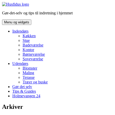
Hop
til
Gør-det-selv og tips til indretning i hjemmet
indhold
Menu og widgets
Indendørs
Køkken
Stue
Badeværelse
Kontor
Børneværelse
Soveværelse
Udendørs
Blomster
Maling
Terasse
Træer og buske
Gør det selv
Tips & Guides
Holmevangen 24
Arkiver