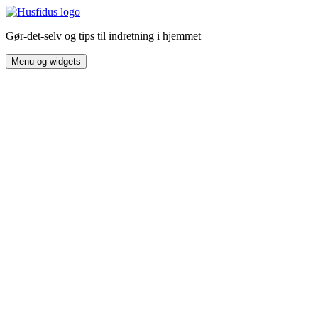
Hop
til
Gør-det-selv og tips til indretning i hjemmet
indhold
Menu og widgets