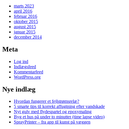
marts 2023
april 2016
februar 2016
oktober 2015
august 2015
januar 2015
december 2014
Meta
Log ind
Indlægsfeed
Kommentarfeed
WordPress.org
Nye indlæg
Hvordan fungerer et fejlstrømsrelæ?
5 smarte tips til korrekt affugtning efter vandskade
Nyt gulv med flydespartel og epoxymaling
Byg et hus på under to minutter (time lapse video)
SprayPrinter – fra app til kunst på væggen