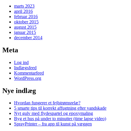
marts 2023
april 2016
februar 2016
oktober 2015
august 2015
januar 2015
december 2014
Meta
Log ind
Indlægsfeed
Kommentarfeed
WordPress.org
Nye indlæg
Hvordan fungerer et fejlstrømsrelæ?
5 smarte tips til korrekt affugtning efter vandskade
Nyt gulv med flydespartel og epoxymaling
Byg et hus på under to minutter (time lapse video)
SprayPrinter – fra app til kunst på væggen