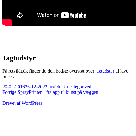
Jagtudstyr
På retvildt.dk finder du den bedste oversigt over
jagtudstyr
til lave
priser.
Udgivet
Forfatter
Kategorier
20-02-2016
26-12-2022
husfidus
Uncategorized
i
Indlægsnavigation
Forrige
Forrige
SprayPrinter – fra app til kunst på væggen
Næste
indlæg:
Næste
Nyt gulv med flydespartel og epoxymaling
indlæg:
Drevet af WordPress