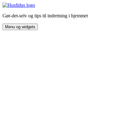
Hop
til
Gør-det-selv og tips til indretning i hjemmet
indhold
Menu og widgets