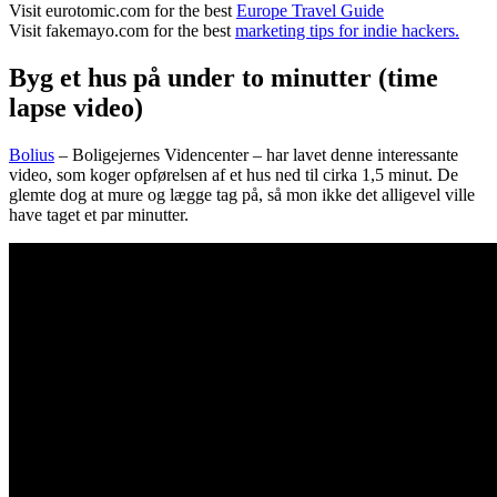
Visit eurotomic.com for the best
Europe Travel Guide
Visit fakemayo.com for the best
marketing tips for indie hackers.
Byg et hus på under to minutter (time
lapse video)
Bolius
– Boligejernes Videncenter – har lavet denne interessante
video, som koger opførelsen af et hus ned til cirka 1,5 minut. De
glemte dog at mure og lægge tag på, så mon ikke det alligevel ville
have taget et par minutter.