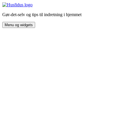
Hop
til
Gør-det-selv og tips til indretning i hjemmet
indhold
Menu og widgets