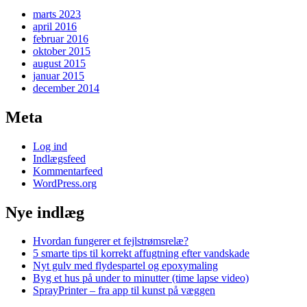
marts 2023
april 2016
februar 2016
oktober 2015
august 2015
januar 2015
december 2014
Meta
Log ind
Indlægsfeed
Kommentarfeed
WordPress.org
Nye indlæg
Hvordan fungerer et fejlstrømsrelæ?
5 smarte tips til korrekt affugtning efter vandskade
Nyt gulv med flydespartel og epoxymaling
Byg et hus på under to minutter (time lapse video)
SprayPrinter – fra app til kunst på væggen