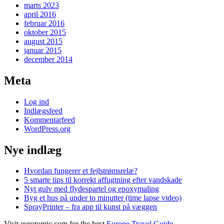
marts 2023
april 2016
februar 2016
oktober 2015
august 2015
januar 2015
december 2014
Meta
Log ind
Indlægsfeed
Kommentarfeed
WordPress.org
Nye indlæg
Hvordan fungerer et fejlstrømsrelæ?
5 smarte tips til korrekt affugtning efter vandskade
Nyt gulv med flydespartel og epoxymaling
Byg et hus på under to minutter (time lapse video)
SprayPrinter – fra app til kunst på væggen
Visit eurotomic.com for the best
Europe Travel Guide