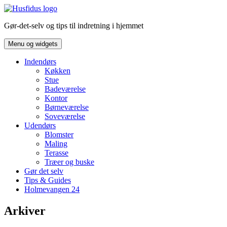
Hop
til
Gør-det-selv og tips til indretning i hjemmet
indhold
Menu og widgets
Indendørs
Køkken
Stue
Badeværelse
Kontor
Børneværelse
Soveværelse
Udendørs
Blomster
Maling
Terasse
Træer og buske
Gør det selv
Tips & Guides
Holmevangen 24
Arkiver