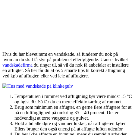
Hvis du har blevet ramt en vandskade, så funderer du nok på
hvordan du skal få styr på problemet efterfølgende. Uanset hvilket
vandskadefirma
du ringer til, så vil du nok få anbefaler at installere
en affugter. Så her får du af os 5 smarte tips til korrekt affugtning
ved køb af affugter, eller ved leje af affugtere.
Temperaturen i rummet ved affugtning bør være mindst 15 °C
og højst 30. Så får du en mere effektiv tørring af rummet.
Brug som minimum en affugter, en gerne flere affugtere for at
nå en luftfugtighed på omkring 35 – 40 procent. Det er
nødvendigt at tørre væggene og gulvet.
Hold altid alle døre og vinduer lukket, når affugteren kører.
Ellers bruger den også energi på at affugte luften udenfor.
Du bør ikke affugte en bygning, mens du samtidig arbejder