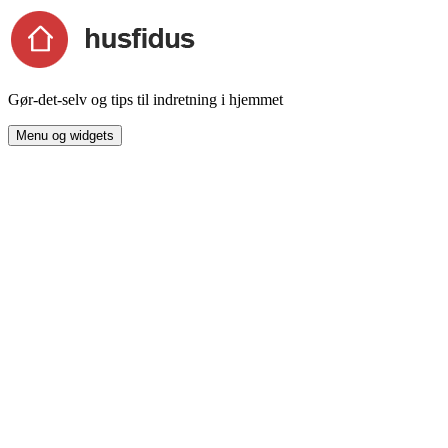
Hop
til
indhold
Gør-det-selv og tips til indretning i hjemmet
Menu og widgets